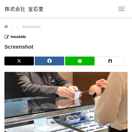
T
o
g
ホーム
Screenshot
g
l
hosekido
e
n
Screenshot
a
v
i
g
a
t
i
o
n