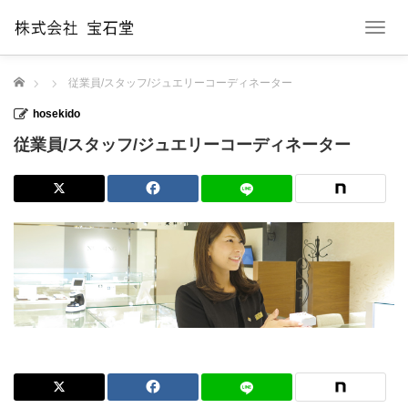
T
o
g
ホーム
従業員/スタッフ/ジュエリーコーディネーター
g
l
hosekido
e
n
従業員/スタッフ/ジュエリーコーディネーター
a
v
i
g
a
t
i
o
n